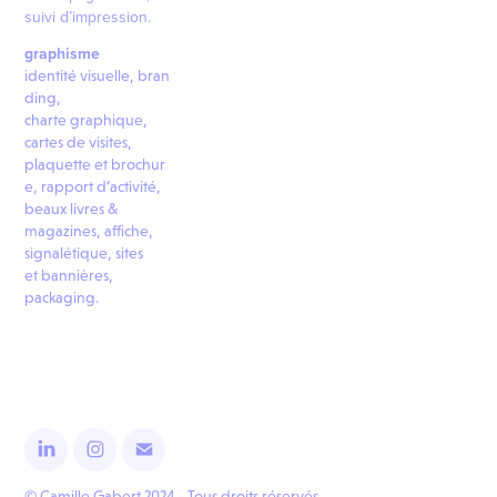
suivi d’impression.
graphisme
identité visuelle,
bran
ding,
charte graphique,
cartes de visites,
plaquette et brochur
e, rapport d’activité,
beaux livres &
magazines, affiche,
signalétique, sites
et bannières,
packaging
.
© Camille Gabert 2024 - Tous droits réservés